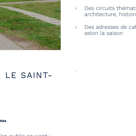
Des circuits thémati
architecture, histoi
Des adresses de caf
selon la saison
.
 LE SAINT-
utes
’on oublie souvent :