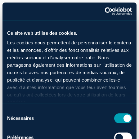
À L’AGENDA EN AOÛT
Ce site web utilise des cookies.
2026
Les cookies nous permettent de personnaliser le contenu
et les annonces, d'offrir des fonctionnalités relatives aux
médias sociaux et d'analyser notre trafic. Nous
Août compte également plusieurs rendez-vous
partageons également des informations sur l'utilisation de
plus discrets. Des propositions culturelles qui
notre site avec nos partenaires de médias sociaux, de
s’intègrent facilement entre deux promenades ou
publicité et d'analyse, qui peuvent combiner celles-ci
avec d'autres informations que vous leur avez fournies
offrent une solution lorsque la météo invite à
ou qu'ils ont collectées lors de votre utilisation de leurs
entrer.
services.
Sélection
SORS TES GRANDS AIRS!
Nécessaires
du
consentement
Le 2 août 2026
Préférences