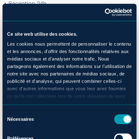
• Réception 24h
• Animaux bienvenus sur certains étages ($)
• Buanderie et nettoyage à sec ($)
Ce site web utilise des cookies.
Les cookies nous permettent de personnaliser le contenu
• Machine à glaçons avec distributrice d’eau
et les annonces, d'offrir des fonctionnalités relatives aux
filtrée (plate et pétillante)
médias sociaux et d'analyser notre trafic. Nous
partageons également des informations sur l'utilisation de
notre site avec nos partenaires de médias sociaux, de
publicité et d'analyse, qui peuvent combiner celles-ci
avec d'autres informations que vous leur avez fournies
ou qu'ils ont collectées lors de votre utilisation de leurs
services.
Sélection
Nécessaires
du
consentement
Préférences