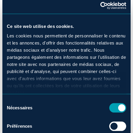
2, rue Pierre-Olivier Chauveau
Québec (Québec)
G1R 0C5
Ce site web utilise des cookies.
Canada
Les cookies nous permettent de personnaliser le contenu
et les annonces, d'offrir des fonctionnalités relatives aux
CITQ No : 297873
médias sociaux et d'analyser notre trafic. Nous
partageons également des informations sur l'utilisation de
notre site avec nos partenaires de médias sociaux, de
publicité et d'analyse, qui peuvent combiner celles-ci
avec d'autres informations que vous leur avez fournies
ou qu'ils ont collectées lors de votre utilisation de leurs
services.
Sélection
Nécessaires
du
consentement
Préférences