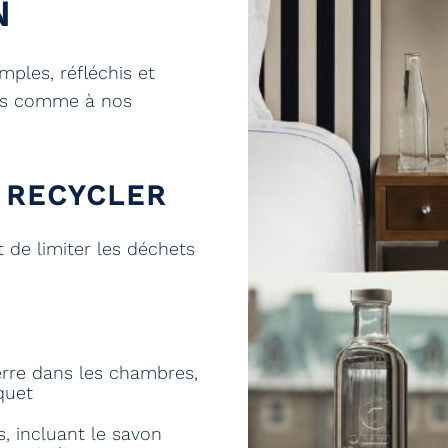
N
ples, réfléchis et
ités comme à nos
, RECYCLER
t de limiter les déchets
verre dans les chambres,
quet
s, incluant le savon