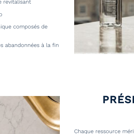
 revitalisant
o
énique composés de
es abandonnées à la fin
PRÉS
Chaque ressource mérite