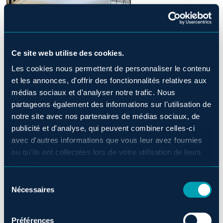
Ce site web utilise des cookies.
Source : Generation Voyage
Les cookies nous permettent de personnaliser le contenu
et les annonces, d'offrir des fonctionnalités relatives aux
médias sociaux et d'analyser notre trafic. Nous
Mercredi le 9 mars 2022
partageons également des informations sur l'utilisation de
notre site avec nos partenaires de médias sociaux, de
LES 8 MEILLEURS HÔTELS À
publicité et d'analyse, qui peuvent combiner celles-ci
QUÉBEC
avec d'autres informations que vous leur avez fournies
ou qu'ils ont collectées lors de votre utilisation de leurs
services.
Vous prévoyez de faire une escale dans l’Est du Canada
Sélection
prochainement ? Posez vos valises dans les meilleurs
Nécessaires
du
hôtels à Québec !
[Lire l’article complet sur Generation
consentement
Voyage]
Préférences