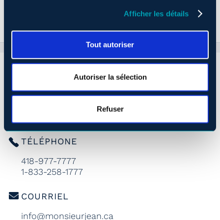
Afficher les détails
Tout autoriser
Autoriser la sélection
ADRESSE
2, rue Pierre-Olivier-Chauveau
Refuser
Québec, Québec, G1R 0C5
TÉLÉPHONE
418-977-7777
1-833-258-1777
COURRIEL
info@monsieurjean.ca