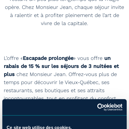
opère. Chez Monsieur Jean, chaque séjour invite
à ralentir et à profiter pleinement de l’art de
vivre de la capitale.
L’offre «
Escapade prolongée
» vous offre
un
rabais de 15 % sur les séjours de 3 nuitées et
plus
chez Monsieur Jean. Offrez-vous plus de
temps pour découvrir le Vieux-Québec, ses
restaurants, ses boutiques et ses attraits
incontournables, tout en profitant du confort
unique de nos chambres, studios et suite.
Cette offre est valide en tout temps, pour un
Ce site web utilise des cookies.
séjour de 3 nuits et plus.
Le
15% est offert
sur