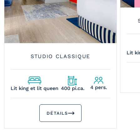
Lit k
STUDIO CLASSIQUE
4 pers.
Lit king et lit queen
400 pi.ca.
DÉTAILS