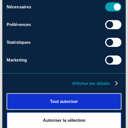
Sélection
Nécessaires
du
consentement
Qu'est-ce qui vous donne le goût de venir travailler
Préférences
chez Monsieur Jean? Pourquoi nous choisir?
*
Statistiques
Marketing
Comment décririez-vous votre personnalité?
*
Afficher les détails
Tout autoriser
Niveau de français parlé et écrit
Autoriser la sélection