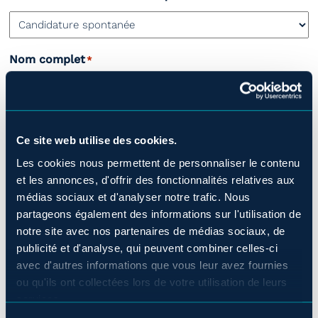
Nom complet
*
Prénom
Ce site web utilise des cookies.
Les cookies nous permettent de personnaliser le contenu
et les annonces, d'offrir des fonctionnalités relatives aux
Nom
médias sociaux et d'analyser notre trafic. Nous
partageons également des informations sur l'utilisation de
Téléphone
*
notre site avec nos partenaires de médias sociaux, de
publicité et d'analyse, qui peuvent combiner celles-ci
avec d'autres informations que vous leur avez fournies
ou qu'ils ont collectées lors de votre utilisation de leurs
Adresse courriel
services.
*