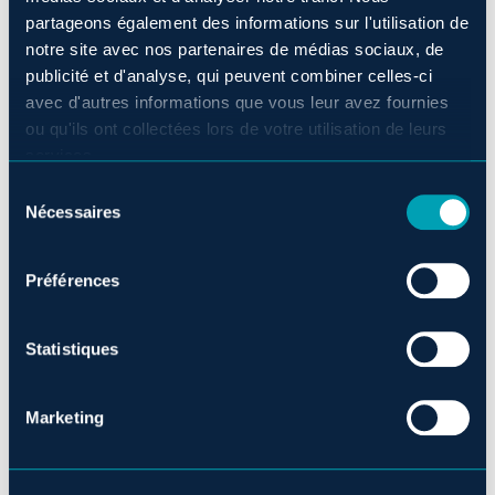
partageons également des informations sur l'utilisation de
notre site avec nos partenaires de médias sociaux, de
publicité et d'analyse, qui peuvent combiner celles-ci
avec d'autres informations que vous leur avez fournies
ou qu'ils ont collectées lors de votre utilisation de leurs
services.
Comment décririez-vous votre personnalité?
*
Sélection
Nécessaires
du
consentement
Préférences
Niveau de français parlé et écrit
Statistiques
Base
Intermédiaire
Marketing
Avancé
Niveau de d'anglais parlé