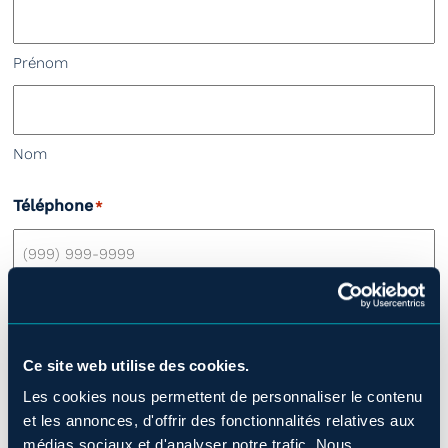
Prénom
Nom
Téléphone
*
Adresse courriel
*
Ce site web utilise des cookies.
Les cookies nous permettent de personnaliser le contenu
Qu'est-ce qui vous donne le goût de venir travailler
et les annonces, d'offrir des fonctionnalités relatives aux
chez Monsieur Jean? Pourquoi nous choisir?
*
médias sociaux et d'analyser notre trafic. Nous